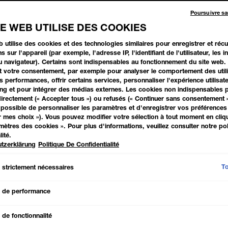
Poursuivre s
TE WEB UTILISE DES COOKIES
Ivory
b utilise des cookies et des technologies similaires pour enregistrer et réc
s sur l'appareil (par exemple, l'adresse IP, l'identifiant de l'utilisateur, les 
ESSAYER MAINTENANT
au navigateur). Certains sont indispensables au fonctionnement du site web.
t votre consentement, par exemple pour analyser le comportement des utili
 performances, offrir certains services, personnaliser l'expérience utilisate
ng et pour intégrer des médias externes. Les cookies non indispensables 
irectement (« Accepter tous ») ou refusés (« Continuer sans consentement »)
possible de personnaliser les paramètres et d'enregistrer vos préférences 
r mes choix »). Vous pouvez modifier votre sélection à tout moment en cliqu
amètres des cookies ». Pour plus d'informations, veuillez consulter notre pol
À PROPOS DE
lité.
tzerklärung
Politique De Confidentialité
Que ce soit les cern
imperfections! Encore
To
 strictement nécessaires
le fond de teint Fit 
teint. Pour un teint 
 de performance
AVANTAGES
de fonctionnalité