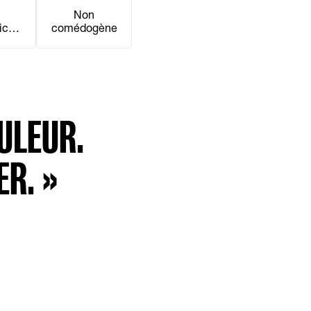
Non
iche
comédogène
n
et
ULEUR.
ER. »