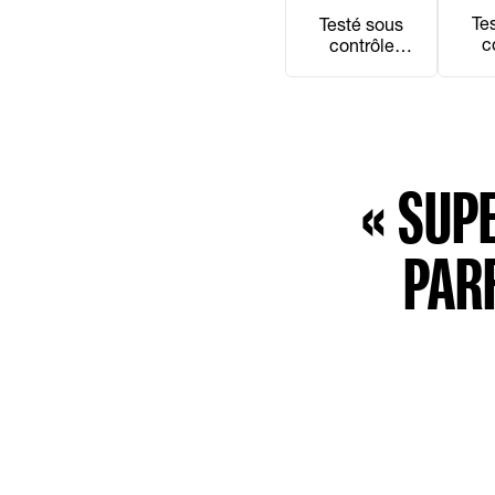
Te
Testé sous
c
contrôle
opht
dermatologiqu
e
« SUP
PARF