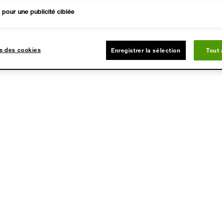
APPLICATION & MES
pour une publicité ciblée
INGRÉDIENTS
s des cookies
Enregistrer la sélection
Tout