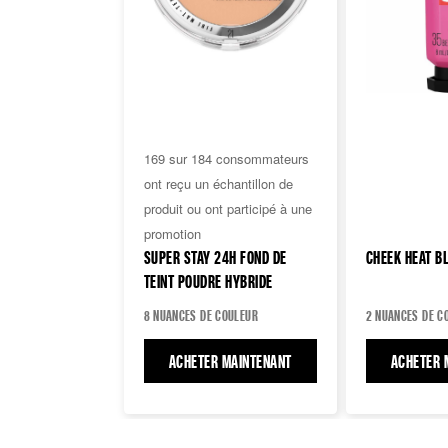
4.3
169 sur 184 consommateurs
sur
ont reçu un échantillon de
5
produit ou ont participé à une
étoiles.
promotion
184
4.4
SUPER STAY 24H FOND DE
CHEEK HEAT B
avis
sur
TEINT POUDRE HYBRIDE
5
étoiles.
8 NUANCES DE COULEUR
2 NUANCES DE C
34
ACHETER MAINTENANT
SUPER STAY 24H FOND DE T
ACHETER 
avis