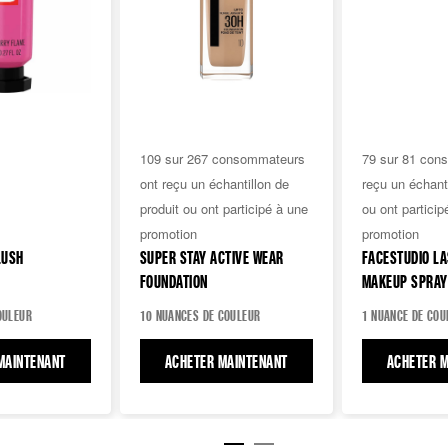
3.4
4.6
109 sur 267 consommateurs
79 sur 81 con
sur
sur
ont reçu un échantillon de
reçu un échanti
5
5
produit ou ont participé à une
ou ont particip
étoiles.
étoiles.
promotion
promotion
267
81
LUSH
SUPER STAY ACTIVE WEAR
FACESTUDIO LA
avis
avis
FOUNDATION
MAKEUP SPRAY
OULEUR
10 NUANCES DE COULEUR
1 NUANCE DE COU
EINT POUDRE HYBRIDE
MAINTENANT
CHEEK HEAT BLUSH
ACHETER MAINTENANT
SUPER STAY ACTIVE WEAR F
ACHETER M