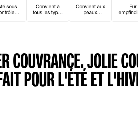
Für
sté sous
Convient aux
Convient à
empfindl
ontrôle
peaux
tous les types
Auge
almologiq
sensibles
de peau
geeign
ue
ER COUVRANCE. JOLIE CO
AIT POUR L'ÉTÉ ET L'HIV