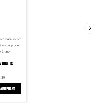
sommateurs ont
llon de produit
é à une
STING FIX
LEUR
OUNDATION
AINTENANT
FACESTUDIO LASTING FIX MAKEUP SPRAY