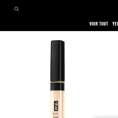
VOIR TOUT
YE
Accueil
Voir tout
Teint
Anti-cernes
Correcteur Fit ME