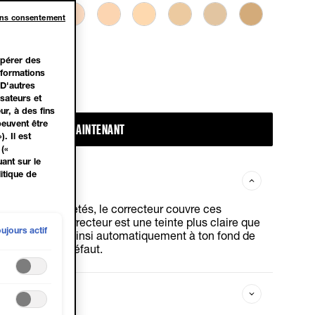
ans consentement
upérer des
informations
 D'autres
sateurs et
ur, à des fins
peuvent être
ACHETER MAINTENANT
. Il est
(«
ant sur le
itique de
es ou les impuretés, le correcteur couvre ces
 mieux : le correcteur est une teinte plus claire que
ujours actif
ME! et s’adapte ainsi automatiquement à ton fond de
rayonnant zéro défaut.