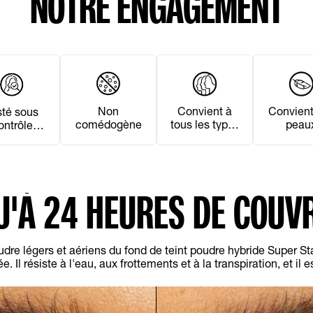
NOTRE ENGAGEMENT
Non
Convient
Convient à
sté sous
comédogène
peau
tous les types
ontrôle
sensib
de peau
atologiqu
e
U'À 24 HEURES DE COUV
dre légers et aériens du fond de teint poudre hybride Super S
 Il résiste à l'eau, aux frottements et à la transpiration, et il e