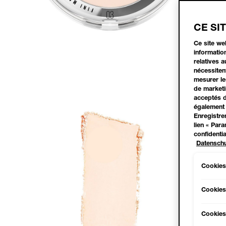
CE SI
Ce site we
information
relatives 
nécessiten
mesurer les
de marketi
acceptés d
également 
Enregistre
lien « Par
confidentia
Datenschu
Cookies
Cookies
Cookies 