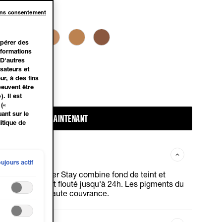
ans consentement
upérer des
informations
 D'autres
sateurs et
ur, à des fins
peuvent être
. Il est
(«
ant sur le
ACHETER MAINTENANT
itique de
ujours actif
dre hybride Super Stay combine fond de teint et
at avec un effet flouté jusqu'à 24h. Les pigments du
 assurent une haute couvrance.