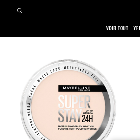
VOIR TOUT
YE
Accueil
Voir tout
Teint
Fond de teint
Maquillage poudre hybride Super Stay tenu