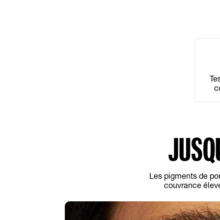
Te
c
derm
JUSQ
Les pigments de pou
couvrance élevée.