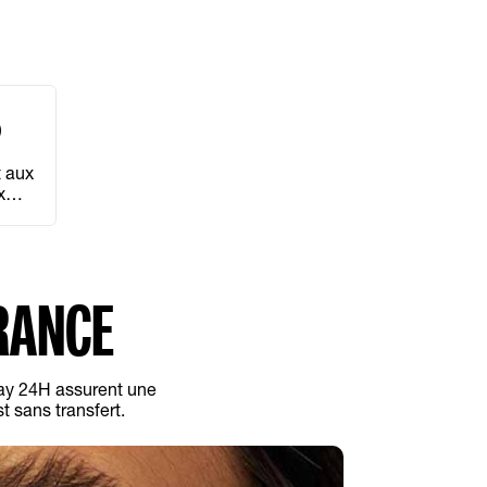
 aux
x
les
RANCE
tay 24H assurent une
st sans transfert.