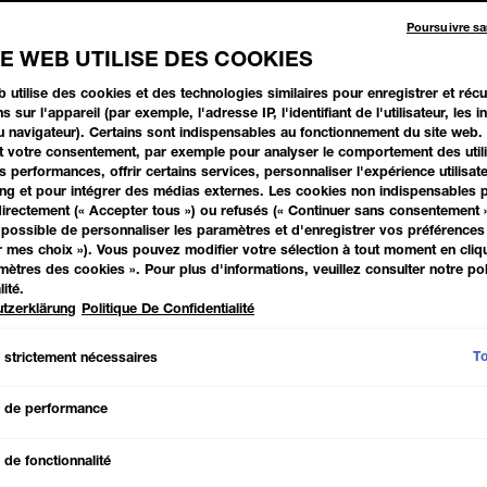
Poursuivre s
TE WEB UTILISE DES COOKIES
b utilise des cookies et des technologies similaires pour enregistrer et réc
s sur l'appareil (par exemple, l'adresse IP, l'identifiant de l'utilisateur, les 
03
au navigateur). Certains sont indispensables au fonctionnement du site web.
t votre consentement, par exemple pour analyser le comportement des utili
 performances, offrir certains services, personnaliser l'expérience utilisate
ESSAYER MAINTENANT
ng et pour intégrer des médias externes. Les cookies non indispensables 
irectement (« Accepter tous ») ou refusés (« Continuer sans consentement »)
possible de personnaliser les paramètres et d'enregistrer vos préférences 
r mes choix »). Vous pouvez modifier votre sélection à tout moment en cliqu
amètres des cookies ». Pour plus d'informations, veuillez consulter notre pol
lité.
tzerklärung
Politique De Confidentialité
À PROPOS DE
To
 strictement nécessaires
Le fond de teint pou
poudre pour un fini m
 de performance
fond de teint poudre
de fonctionnalité