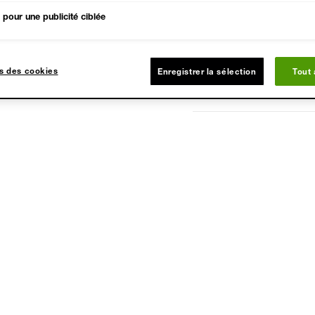
AVANTAGES
pour une publicité ciblée
APPLICATION & MES
s des cookies
Enregistrer la sélection
Tout
INGRÉDIENTS