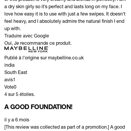
a dry skin girly so it’s perfect and lasts long on my face. I
love how easy it is to use with just a few swipes. It doesn’t
feel heavy, and I absolutely admire the natural finish I end
up with.
Traduire avec Google
Oui, Je recommande ce produit.
Publié à l'origine sur maybelline.co.uk
india
South East
avis
1
Vote
0
4 sur 5 étoiles.
A GOOD FOUNDATION!
il y a 6 mois
[This review was collected as part of a promotion.] A good