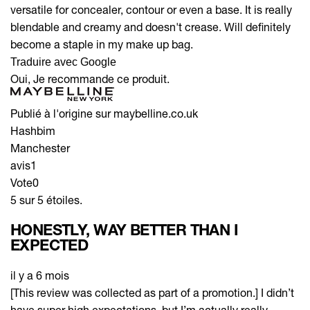
versatile for concealer, contour or even a base. It is really
blendable and creamy and doesn't crease. Will definitely
become a staple in my make up bag.
Traduire avec Google
Oui, Je recommande ce produit.
Publié à l'origine sur maybelline.co.uk
Hashbim
Manchester
avis
1
Vote
0
5 sur 5 étoiles.
HONESTLY, WAY BETTER THAN I
EXPECTED
il y a 6 mois
[This review was collected as part of a promotion.] I didn’t
have super high expectations, but I’m actually really