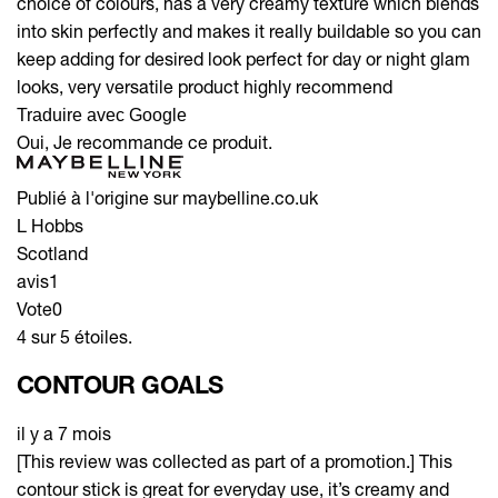
choice of colours, has a very creamy texture which blends
into skin perfectly and makes it really buildable so you can
keep adding for desired look perfect for day or night glam
looks, very versatile product highly recommend
Traduire avec Google
Oui, Je recommande ce produit.
Publié à l'origine sur maybelline.co.uk
L Hobbs
Scotland
avis
1
Vote
0
4 sur 5 étoiles.
CONTOUR GOALS
il y a 7 mois
[This review was collected as part of a promotion.] This
contour stick is great for everyday use, it’s creamy and