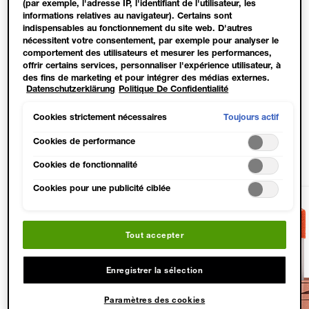
(par exemple, l'adresse IP, l'identifiant de l'utilisateur, les
informations relatives au navigateur). Certains sont
indispensables au fonctionnement du site web. D'autres
nécessitent votre consentement, par exemple pour analyser le
comportement des utilisateurs et mesurer les performances,
offrir certains services, personnaliser l'expérience utilisateur, à
des fins de marketing et pour intégrer des médias externes.
Datenschutzerklärung
Politique De Confidentialité
Les cookies non indispensables peuvent être acceptés
Slide 1
Slide 2
Slide 3
Slide 4
directement (« Accepter tous ») ou refusés (« Continuer sans
consentement »). Il est également possible de personnaliser les
Toujours actif
Cookies strictement nécessaires
paramètres et d'enregistrer vos préférences (« Enregistrer mes
choix »). Vous pouvez modifier votre sélection à tout moment
PRODUITS ADAPTÉS
Cookies de performance
en cliquant sur le lien « Paramètres des cookies ». Pour plus
Cookies de fonctionnalité
d'informations, veuillez consulter notre politique de
confidentialité.
Cookies pour une publicité ciblée
NOUVEAU
NOUVEAU
Tout accepter
Enregistrer la sélection
Paramètres des cookies