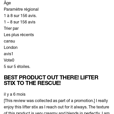
Âge
Paramètre régional
1 à 8 sur 156 avis.
1 – 8 sur 156 avis
Trier par
Les plus récents
cansu
London
avis
1
Vote
0
5 sur 5 étoiles.
BEST PRODUCT OUT THERE! LIFTER
STIX TO THE RESCUE!
il y a 6 mois
[This review was collected as part of a promotion.] I really
enjoy this lifter stix as I reach out for it always. The texture
of this product is very creamy and blends in perfectly. I am