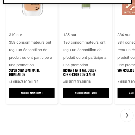
4.2
4.3
4.5
319 sur
185 sur
384 sur
sur
sur
sur
359 consommateurs ont
186 consommateurs ont
384 cons
5
5
5
reçu un échantillon de
reçu un échantillon de
reçu un éc
étoiles.
étoiles.
étoiles.
produit ou ont participé à
produit ou ont participé à
produit ou
359
186
384
une promotion
une promotion
une promo
avis
avis
avis
SUPER STAY LUMI MATTE
INSTANT ANTI AGE COLOR
SUNKISSER B
FOUNDATION
CORRECTOR CONCEALER
13 NUANCES DE COULEUR
4 NUANCES DE COULEUR
7 NUANCES DE
ACHETER MAINTENANT
SUPER STAY LUMI MATTE FOUNDATION
ACHETER MAINTENANT
INSTANT ANTI AGE COLOR CORRECTOR
ACHE