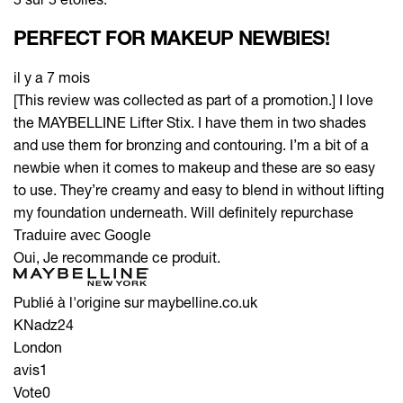
PERFECT FOR MAKEUP NEWBIES!
il y a 7 mois
[This review was collected as part of a promotion.] I love
the MAYBELLINE Lifter Stix. I have them in two shades
and use them for bronzing and contouring. I’m a bit of a
newbie when it comes to makeup and these are so easy
to use. They’re creamy and easy to blend in without lifting
my foundation underneath. Will definitely repurchase
Traduire avec Google
Oui, Je recommande ce produit.
Publié à l'origine sur maybelline.co.uk
KNadz24
London
avis
1
Vote
0