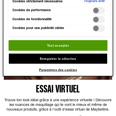
consentement »). Il est également possible de personnaliser les
Toujours actif
Cookies strictement nécessaires
paramètres et d'enregistrer vos préférences (« Enregistrer mes
choix »). Vous pouvez modifier votre sélection à tout moment
Cookies de performance
en cliquant sur le lien « Paramètres des cookies ». Pour plus
Cookies de fonctionnalité
d'informations, veuillez consulter notre politique de
confidentialité.
Cookies pour une publicité ciblée
Tout accepter
Enregistrer la sélection
Paramètres des cookies
ESSAI VIRTUEL
Trouve ton look idéal grâce à une expérience virtuelle ! Découvre
les nuances de maquillage qui te vont le mieux et même de
nouveaux produits, grâce à l'outil d'essai virtuel de Maybelline.