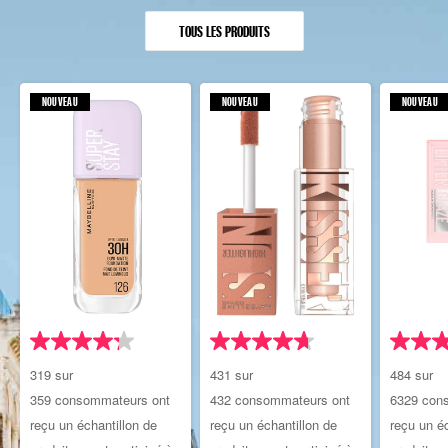
TOUS LES PRODUITS
NOUVEAU
NOUVEAU
NOUVEAU
4.2
4.7
4.7
319 sur
431 sur
484 sur
sur
sur
sur
359 consommateurs ont
432 consommateurs ont
6329 con
5
5
5
reçu un échantillon de
reçu un échantillon de
reçu un éc
étoiles.
étoiles.
étoiles.