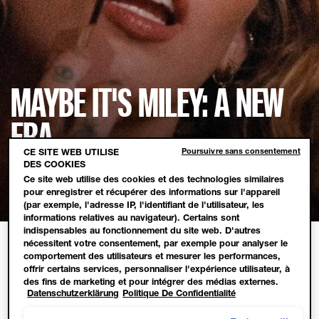
MAYBE IT'S MILEY: A NEW
ERA
Poursuivre sans consentement
CE SITE WEB UTILISE
DES COOKIES
L'icône mondiale Miley Cyrus et
Ce site web utilise des cookies et des technologies similaires
Maybelline s'associent
pour enregistrer et récupérer des informations sur l'appareil
Test-Diapositive 1
Test-Diapositive 2
Test-Diapositive 3
Test-Diapositive 4
(par exemple, l'adresse IP, l'identifiant de l'utilisateur, les
informations relatives au navigateur). Certains sont
indispensables au fonctionnement du site web. D'autres
nécessitent votre consentement, par exemple pour analyser le
comportement des utilisateurs et mesurer les performances,
offrir certains services, personnaliser l'expérience utilisateur, à
des fins de marketing et pour intégrer des médias externes.
Datenschutzerklärung
Politique De Confidentialité
Les cookies non indispensables peuvent être acceptés
directement (« Accepter tous ») ou refusés (« Continuer sans