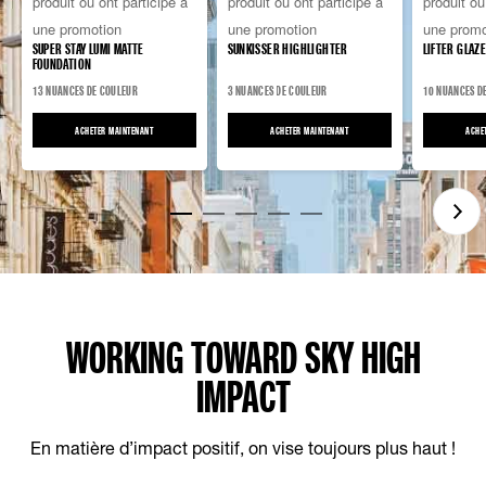
produit ou ont participé à
produit ou ont participé à
produit ou
359
432
6329
une promotion
une promotion
une promo
avis
avis
avis
SUPER STAY LUMI MATTE
SUNKISSER HIGHLIGHTER
LIFTER GLAZE
FOUNDATION
13 NUANCES DE COULEUR
3 NUANCES DE COULEUR
10 NUANCES D
ACHETER MAINTENANT
SUPER STAY LUMI MATTE FOUNDATION
ACHETER MAINTENANT
SUNKISSER HIGHLIGHTER
ACHE
WORKING TOWARD SKY HIGH
IMPACT
En matière d’impact positif, on vise toujours plus haut !