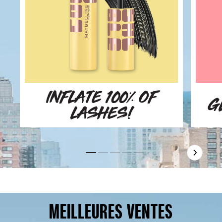
INFLATE 100% OF
G
LASHES!
Slide 1
Slide 2
Slide 3
Slide 4
Slide 5
MEILLEURES VENTES