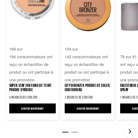
4.3
4.7
169 sur
104 sur
sur
sur
4.6
184 consommateurs ont
143 consommateurs ont
79 sur 8
5
5
sur
reçu un échantillon de
reçu un échantillon de
ont reçu u
étoiles.
étoiles.
5
produit ou ont participé à
produit ou ont participé à
produit ou
184
143
étoiles.
une promotion
une promotion
une promo
avis
avis
81
SUPER STAY 24H FOND DE TEINT
CITY BRONZER POUDRE DE SOLEIL
FACESTUDIO 
avis
POUDRE HYBRIDE
CONTOURING
SPRAY
8 NUANCES DE COULEUR
2 NUANCES DE COULEUR
1 NUANCE DE 
ACHETER MAINTENANT
SUPER STAY 24H FOND DE TEINT POUDRE HYBRIDE
ACHETER MAINTENANT
CITY BRONZER POUDRE DE SOLEIL CO
ACHE