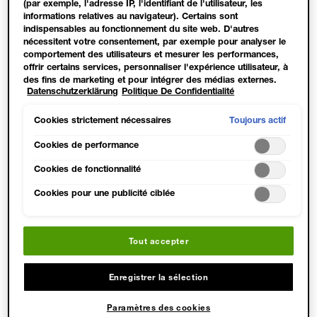
(par exemple, l'adresse IP, l'identifiant de l'utilisateur, les
informations relatives au navigateur). Certains sont
indispensables au fonctionnement du site web. D'autres
nécessitent votre consentement, par exemple pour analyser le
comportement des utilisateurs et mesurer les performances,
offrir certains services, personnaliser l'expérience utilisateur, à
des fins de marketing et pour intégrer des médias externes.
Datenschutzerklärung
Politique De Confidentialité
Les cookies non indispensables peuvent être acceptés
directement (« Accepter tous ») ou refusés (« Continuer sans
consentement »). Il est également possible de personnaliser les
TOUTES LES NUANCES
Toujours actif
Cookies strictement nécessaires
paramètres et d'enregistrer vos préférences (« Enregistrer mes
choix »). Vous pouvez modifier votre sélection à tout moment
Cookies de performance
EN UN CLIN D'ŒIL
en cliquant sur le lien « Paramètres des cookies ». Pour plus
Cookies de fonctionnalité
d'informations, veuillez consulter notre politique de
confidentialité.
Cookies pour une publicité ciblée
Tout accepter
Enregistrer la sélection
Paramètres des cookies