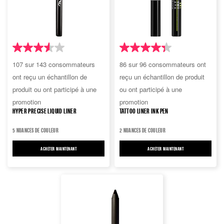
3.6
4.3
107 sur 143 consommateurs
86 sur 96 consommateurs ont
sur
sur
ont reçu un échantillon de
reçu un échantillon de produit
5
5
produit ou ont participé à une
ou ont participé à une
étoiles.
étoiles.
promotion
promotion
143
96
HYPER PRECISE LIQUID LINER
TATTOO LINER INK PEN
avis
avis
5 NUANCES DE COULEUR
2 NUANCES DE COULEUR
ACHETER MAINTENANT
HYPER PRECISE LIQUID LINER
ACHETER MAINTENANT
TATTOO LINER INK PEN