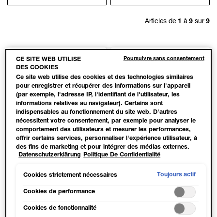
Articles de
1
à
9
sur
9
Poursuivre sans consentement
CE SITE WEB UTILISE
DES COOKIES
Ce site web utilise des cookies et des technologies similaires
pour enregistrer et récupérer des informations sur l'appareil
(par exemple, l'adresse IP, l'identifiant de l'utilisateur, les
informations relatives au navigateur). Certains sont
indispensables au fonctionnement du site web. D'autres
nécessitent votre consentement, par exemple pour analyser le
comportement des utilisateurs et mesurer les performances,
offrir certains services, personnaliser l'expérience utilisateur, à
des fins de marketing et pour intégrer des médias externes.
Datenschutzerklärung
Politique De Confidentialité
Les cookies non indispensables peuvent être acceptés
directement (« Accepter tous ») ou refusés (« Continuer sans
consentement »). Il est également possible de personnaliser les
Toujours actif
Cookies strictement nécessaires
paramètres et d'enregistrer vos préférences (« Enregistrer mes
choix »). Vous pouvez modifier votre sélection à tout moment
Cookies de performance
en cliquant sur le lien « Paramètres des cookies ». Pour plus
4.7
4.3
Cookies de fonctionnalité
d'informations, veuillez consulter notre politique de
129 sur 130 consommateurs
83 sur 93 consommateurs ont
sur
sur
confidentialité.