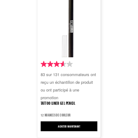
3.6
83 sur 131 consommateurs ont
sur
reçu un échantillon de produit
5
ou ont participé à une
étoiles.
promotion
131
TATTOO LINER GEL PENCIL
avis
12 NUANCES DE COULEUR
ACHETER MAINTENANT
TATTOO LINER GEL PENCIL