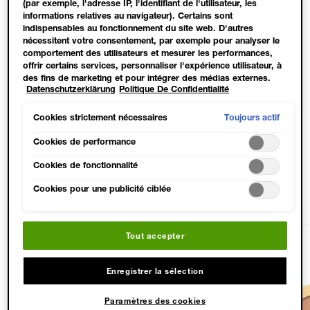
(par exemple, l'adresse IP, l'identifiant de l'utilisateur, les
informations relatives au navigateur). Certains sont
indispensables au fonctionnement du site web. D'autres
ESSAI VIRTUEL
nécessitent votre consentement, par exemple pour analyser le
comportement des utilisateurs et mesurer les performances,
offrir certains services, personnaliser l'expérience utilisateur, à
Trouve ton look idéal grâce à une expérience virtuelle ! Découvre
des fins de marketing et pour intégrer des médias externes.
les nuances de maquillage qui te vont le mieux et même de
Datenschutzerklärung
Politique De Confidentialité
Les cookies non indispensables peuvent être acceptés
nouveaux produits, grâce à l'outil d'essai virtuel de Maybelline.
directement (« Accepter tous ») ou refusés (« Continuer sans
consentement »). Il est également possible de personnaliser les
Toujours actif
Cookies strictement nécessaires
COMMENCER MAINTENANT
paramètres et d'enregistrer vos préférences (« Enregistrer mes
choix »). Vous pouvez modifier votre sélection à tout moment
Cookies de performance
en cliquant sur le lien « Paramètres des cookies ». Pour plus
Cookies de fonctionnalité
d'informations, veuillez consulter notre politique de
confidentialité.
PRODUITS ADAPTÉS
Cookies pour une publicité ciblée
Tout accepter
Enregistrer la sélection
Paramètres des cookies