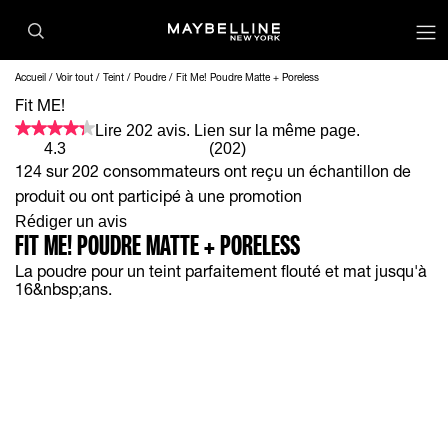
op
Accueil
Voir tout
Teint
Poudre
Fit Me! Poudre Matte + Poreless
Fit ME!
Lire 202 avis. Lien sur la même page.
4.3
(202)
124 sur 202 consommateurs ont reçu un échantillon de
produit ou ont participé à une promotion
Rédiger un avis
FIT ME! POUDRE MATTE + PORELESS
La poudre pour un teint parfaitement flouté et mat jusqu'à
16&nbsp;ans.