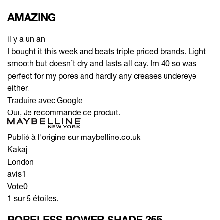
AMAZING
il y a un an
I bought it this week and beats triple priced brands. Light
smooth but doesn’t dry and lasts all day. Im 40 so was
perfect for my pores and hardly any creases undereye
either.
Traduire avec Google
Oui, Je recommande ce produit.
Publié à l'origine sur maybelline.co.uk
Kakaj
London
avis
1
Vote
0
1 sur 5 étoiles.
PORELESS POWER SHADE 355