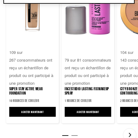
3.4
4.7
109 sur
104 sur
sur
4.6
sur
267 consommateurs ont
79 sur 81 consommateurs
143 cons
5
sur
5
reçu un échantillon de
ont reçu un échantillon de
reçu un éc
étoiles.
5
étoiles.
produit ou ont participé à
produit ou ont participé à
produit ou
267
étoiles.
143
une promotion
une promotion
une promo
avis
81
avis
SUPER STAY ACTIVE WEAR
FACESTUDIO LASTING FIX MAKEUP
CITY BRONZE
avis
FOUNDATION
SPRAY
CONTOURING
10 NUANCES DE COULEUR
1 NUANCE DE COULEUR
2 NUANCES DE
ACHETER MAINTENANT
SUPER STAY ACTIVE WEAR FOUNDATION
ACHETER MAINTENANT
FACESTUDIO LASTING FIX MAKEUP SP
ACHE