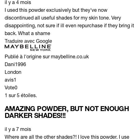
il y a 4 mois
I used this powder exclusively but they've now
discontinued all useful shades for my skin tone. Very
disappointing, not sure if ill even repurchase if they bring it
back. What a shame
Traduire avec Google
Publié à l'origine sur maybelline.co.uk
Dani1996
London
avis
1
Vote
0
1 sur 5 étoiles.
AMAZING POWDER, BUT NOT ENOUGH
DARKER SHADES!!!
il y a 7 mois
Where are all the other shades?! I love this powder. I use