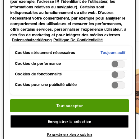
(par exemple, l'adresse IP, l'identifiant de l'utilisateur, les
informations relatives au navigateur). Certains sont
indispensables au fonctionnement du site web. D'autres
nécessitent votre consentement, par exemple pour analyser le
PRODUITS ADAPTÉS
comportement des utilisateurs et mesurer les performances,
offrir certains services, personnaliser l'expérience utilisateur, à
des fins de marketing et pour intégrer des médias externes.
Datenschutzerklärung
Politique De Confidentialité
Les cookies non indispensables peuvent être acceptés
directement (« Accepter tous ») ou refusés (« Continuer sans
NOUVEAU
consentement »). Il est également possible de personnaliser les
Toujours actif
Cookies strictement nécessaires
paramètres et d'enregistrer vos préférences (« Enregistrer mes
choix »). Vous pouvez modifier votre sélection à tout moment
Cookies de performance
en cliquant sur le lien « Paramètres des cookies ». Pour plus
Cookies de fonctionnalité
d'informations, veuillez consulter notre politique de
confidentialité.
Cookies pour une publicité ciblée
Tout accepter
Enregistrer la sélection
4.3
4.7
169 sur
104 sur
sur
4.6
sur
Paramètres des cookies