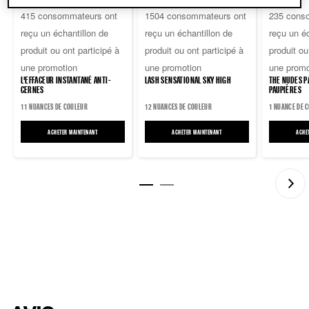
sur
sur
sur
415 consommateurs ont
1504 consommateurs ont
235 cons
5
5
5
reçu un échantillon de
reçu un échantillon de
reçu un éc
étoiles.
étoiles.
étoiles.
produit ou ont participé à
produit ou ont participé à
produit ou
415
1504
235
une promotion
une promotion
une promo
avis
avis
avis
L'EFFACEUR INSTANTANÉ ANTI-
LASH SENSATIONAL SKY HIGH
THE NUDES PALETTE D'OMBRES À
CERNES
PAUPIÈRES
11 NUANCES DE COULEUR
12 NUANCES DE COULEUR
1 NUANCE DE 
ACHETER MAINTENANT
L'EFFACEUR INSTANTANÉ ANTI-CERNES
ACHETER MAINTENANT
LASH SENSATIONAL SKY HIGH
ACHE