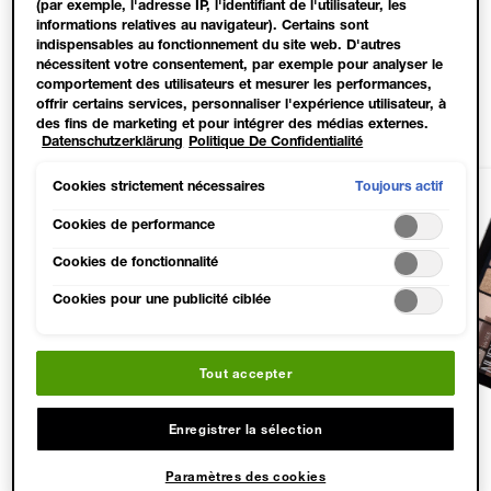
(par exemple, l'adresse IP, l'identifiant de l'utilisateur, les
COMMENCER MAINTENANT
informations relatives au navigateur). Certains sont
indispensables au fonctionnement du site web. D'autres
nécessitent votre consentement, par exemple pour analyser le
comportement des utilisateurs et mesurer les performances,
PRODUITS ADAPTÉS
offrir certains services, personnaliser l'expérience utilisateur, à
des fins de marketing et pour intégrer des médias externes.
Datenschutzerklärung
Politique De Confidentialité
Les cookies non indispensables peuvent être acceptés
directement (« Accepter tous ») ou refusés (« Continuer sans
consentement »). Il est également possible de personnaliser les
Toujours actif
Cookies strictement nécessaires
paramètres et d'enregistrer vos préférences (« Enregistrer mes
choix »). Vous pouvez modifier votre sélection à tout moment
Cookies de performance
en cliquant sur le lien « Paramètres des cookies ». Pour plus
Cookies de fonctionnalité
d'informations, veuillez consulter notre politique de
confidentialité.
Cookies pour une publicité ciblée
Tout accepter
Enregistrer la sélection
4.7
4.5
4.6
Paramètres des cookies
81 sur
1370 sur
40 sur