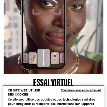
ESSAI VIRTUEL
Poursuivre sans consentement
CE SITE WEB UTILISE
Trouve ton look idéal grâce à une expérience virtuelle ! Découvre
DES COOKIES
les nuances de maquillage qui te vont le mieux et même de
Ce site web utilise des cookies et des technologies similaires
nouveaux produits, grâce à l'outil d'essai virtuel de Maybelline.
pour enregistrer et récupérer des informations sur l'appareil