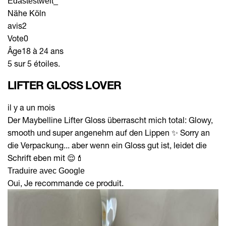
Edastestwelt_
Nähe Köln
avis
2
Vote
0
Âge
18 à 24 ans
5 sur 5 étoiles.
LIFTER GLOSS LOVER
il y a un mois
Der Maybelline Lifter Gloss überrascht mich total: Glowy,
smooth und super angenehm auf den Lippen ✨ Sorry an
die Verpackung... aber wenn ein Gloss gut ist, leidet die
Schrift eben mit 😌💄
Traduire avec Google
Oui, Je recommande ce produit.