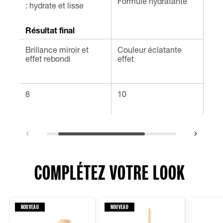
Formule hydratante
: hydrate et lisse
eff
Résultat final
Brillance miroir et
Couleur éclatante
Lèv
effet rebondi
effet
8
10
20
COMPLÉTEZ VOTRE LOOK
NOUVEAU
NOUVEAU