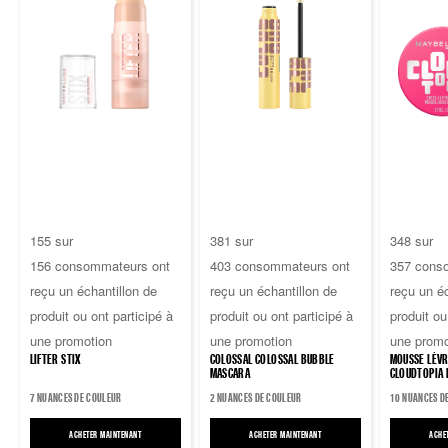
4.7
4.6
4.7
155 sur
381 sur
348 sur
sur
sur
sur
156 consommateurs ont
403 consommateurs ont
357 cons
5
5
5
reçu un échantillon de
reçu un échantillon de
reçu un éc
étoiles.
étoiles.
étoiles.
produit ou ont participé à
produit ou ont participé à
produit ou
156
403
357
une promotion
une promotion
une promo
avis
avis
avis
LIFTER STIX
COLOSSAL COLOSSAL BUBBLE
MOUSSE LÈVR
MASCARA
CLOUDTOPIA 
7 NUANCES DE COULEUR
2 NUANCES DE COULEUR
10 NUANCES D
ACHETER MAINTENANT
LIFTER STIX
ACHETER MAINTENANT
COLOSSAL COLOSSAL BUBBLE MASCA
ACHE