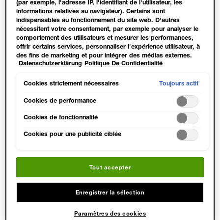
(par exemple, l'adresse IP, l'identifiant de l'utilisateur, les
expérience sensorielle.
informations relatives au navigateur). Certains sont
indispensables au fonctionnement du site web. D'autres
nécessitent votre consentement, par exemple pour analyser le
comportement des utilisateurs et mesurer les performances,
offrir certains services, personnaliser l'expérience utilisateur, à
des fins de marketing et pour intégrer des médias externes.
Datenschutzerklärung
Politique De Confidentialité
Les cookies non indispensables peuvent être acceptés
directement (« Accepter tous ») ou refusés (« Continuer sans
consentement »). Il est également possible de personnaliser les
Toujours actif
Cookies strictement nécessaires
paramètres et d'enregistrer vos préférences (« Enregistrer mes
choix »). Vous pouvez modifier votre sélection à tout moment
Cookies de performance
en cliquant sur le lien « Paramètres des cookies ». Pour plus
Cookies de fonctionnalité
d'informations, veuillez consulter notre politique de
confidentialité.
Cookies pour une publicité ciblée
Tout accepter
Enregistrer la sélection
Paramètres des cookies