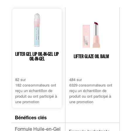
LIFTER GEL LIP OIL-IN-GEL LIP
LIFTER GLAZE OIL BALM
LI
OIL-IN-GEL
4.7
4.7
4.5
sur
sur
sur
82 sur
484 sur
201 
5
5
5
182 consommateurs ont
6329 consommateurs ont
218
étoiles.
étoiles.
éto
reçu un échantillon de
reçu un échantillon de
reçu
182
6329
21
produit ou ont participé à
produit ou ont participé à
prod
avis
avis
avi
une promotion
une promotion
une 
Bénéfices clés
Formule Huile-en-Gel
Bril