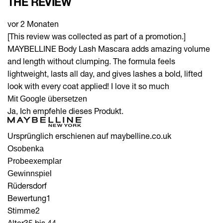
THE REVIEW
vor 2 Monaten
[This review was collected as part of a promotion.]
MAYBELLINE Body Lash Mascara adds amazing volume
and length without clumping. The formula feels
lightweight, lasts all day, and gives lashes a bold, lifted
look with every coat applied! I love it so much
Mit Google übersetzen
Ja, Ich empfehle dieses Produkt.
Ursprünglich erschienen auf maybelline.co.uk
Osobenka
Probeexemplar
Gewinnspiel
Rüdersdorf
Bewertung
1
Stimme
2
Alter
35 bis 44