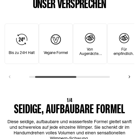
UNSER VERSPRECHEN
Von
Für
Bis zu 24H Halt
Vegane Formel
Augenärzten
empfindliche
getestet
Augen geeignet
1/4
SEIDIGE, AUFBAUBARE FORMEL
Diese seidige, aufbaubare und wasserfeste Formel gleitet sanft
und schwerelos auf jede einzelne Wimper. Sie schenkt dir im
Handumdrehen volles Volumen und einen sensationellen
Wimpern-Schwung.