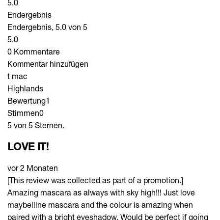
5.0
Endergebnis
Endergebnis, 5.0 von 5
5.0
0 Kommentare
Kommentar hinzufügen
t mac
Highlands
Bewertung
1
Stimmen
0
5 von 5 Sternen.
LOVE IT!
vor 2 Monaten
[This review was collected as part of a promotion.]
Amazing mascara as always with sky high!!! Just love
maybelline mascara and the colour is amazing when
paired with a bright eyeshadow. Would be perfect if going