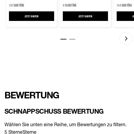
13 FARBTÖNE
5 FARBTÖNE
14 FARBTÖNE
JETZT KAUFEN
SUPER STAY LUMI MATTE FOUNDATION
JETZT KAUFEN
SUPERFLUFF AUGENBRAUEN MOUSSE
J
BEWERTUNG
SCHNAPPSCHUSS BEWERTUNG
Wählen Sie unten eine Reihe, um Bewertungen zu filtern.
5 Sterne
Sterne