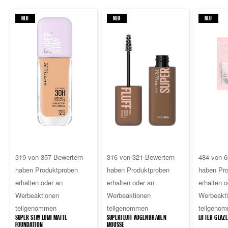
NEU
NEU
NEU
4.2
4.4
4.7
319 von 357 Bewertern
316 von 321 Bewertern
484 von 6
von
von
von
haben Produktproben
haben Produktproben
haben Pro
5
5
5
erhalten oder an
erhalten oder an
erhalten o
Sternen.
Sternen.
Sternen
Werbeaktionen
Werbeaktionen
Werbeakt
357
321
6329
teilgenommen
teilgenommen
teilgeno
Bewertungen
Bewertungen
Bewert
SUPER STAY LUMI MATTE
SUPERFLUFF AUGENBRAUEN
LIFTER GLAZE
FOUNDATION
MOUSSE