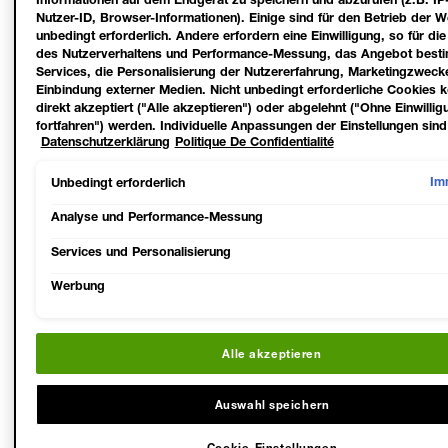
Slide 1
Slide 2
Slide 3
Slide 4
Nutzer-ID, Browser-Informationen). Einige sind für den Betrieb der W
unbedingt erforderlich. Andere erfordern eine Einwilligung, so für di
TRANSFORME DEINE WIMPERN!
des Nutzerverhaltens und Performance-Messung, das Angebot best
Services, die Personalisierung der Nutzererfahrung, Marketingzweck
Einbindung externer Medien. Nicht unbedingt erforderliche Cookies 
Verwandle deine Wimpern in einen
direkt akzeptiert ("Alle akzeptieren") oder abgelehnt ("Ohne Einwillig
atemberaubenden Blickfang! Erreiche
fortfahren") werden. Individuelle Anpassungen der Einstellungen sind
Wimpern voller Volumen und Schwung, die
Datenschutzerklärung
Politique De Confidentialité
möglich und speicherbar ("Auswahl speichern"). Die Auswahl kann je
bis zu 24 Stunden lang halten – ganz ohne
unter dem Link "Cookie-Einstellungen" angepasst werden. Für weiter
Verschmieren oder Abblättern.
Informationen s. unsere Datenschutzinformationen.
Im
Unbedingt erforderlich
Analyse und Performance-Messung
Services und Personalisierung
Werbung
FOLIE
Alle akzeptieren
Auswahl speichern
Cookie-Einstellungen