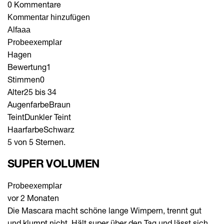
0 Kommentare
Kommentar hinzufügen
Alfaaa
Probeexemplar
Hagen
Bewertung
1
Stimmen
0
Alter
25 bis 34
Augenfarbe
Braun
Teint
Dunkler Teint
Haarfarbe
Schwarz
5 von 5 Sternen.
SUPER VOLUMEN
Probeexemplar
vor 2 Monaten
Die Mascara macht schöne lange Wimpern, trennt gut
und klumpt nicht. Hält super über den Tag und lässt sich