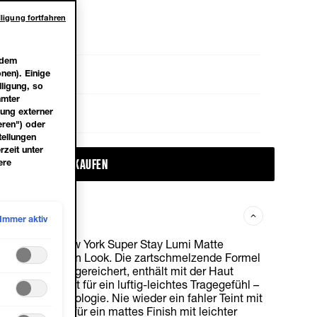
ligung fortfahren
 dem
nen). Einige
lligung, so
mmter
dung externer
eren") oder
tellungen
rzeit unter
JETZT KAUFEN
ere
Immer aktiv
Maybelline New York Super Stay Lumi Matte
en ultra-frischen Look. Die zartschmelzende Formel
 Aminosäure angereichert, enthält mit der Haut
nte und sorgt für ein luftig-leichtes Tragegefühl –
Air-Flex-Technologie. Nie wieder ein fahler Teint mit
den Foundation für ein mattes Finish mit leichter