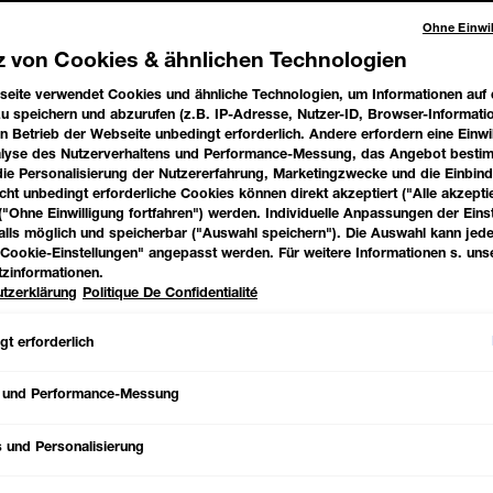
Ohne Einwil
90
z von Cookies & ähnlichen Technologien
eite verwendet Cookies und ähnliche Technologien, um Informationen auf
96
u speichern und abzurufen (z.B. IP-Adresse, Nutzer-ID, Browser-Informatio
en Betrieb der Webseite unbedingt erforderlich. Andere erfordern eine Einwi
nalyse des Nutzerverhaltens und Performance-Messung, das Angebot besti
die Personalisierung der Nutzererfahrung, Marketingzwecke und die Einbin
98
cht unbedingt erforderliche Cookies können direkt akzeptiert ("Alle akzepti
("Ohne Einwilligung fortfahren") werden. Individuelle Anpassungen der Eins
alls möglich und speicherbar ("Auswahl speichern"). Die Auswahl kann jede
108
Cookie-Einstellungen" angepasst werden. Für weitere Informationen s. uns
zinformationen.
tzerklärung
Politique De Confidentialité
115
ÜBER
t erforderlich
119
Das langanhaltende 
 und Performance-Messung
Makeup sorgt für ein
126
ist vegan, wurde mit
verschmelzende Pigme
s und Personalisierung
dank der innovativen 
128
der lichtreflektieren