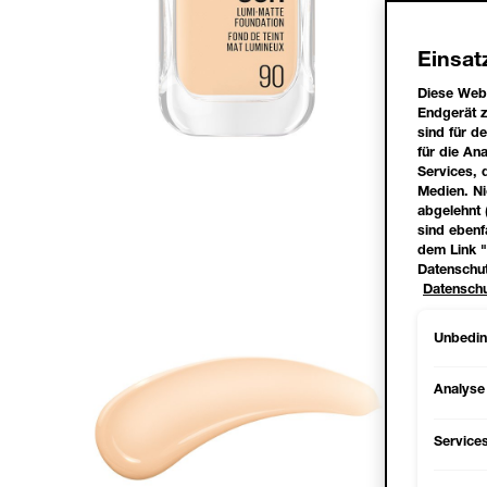
Einsat
Diese Webs
Endgerät z
sind für d
für die A
Services, 
Medien. Ni
abgelehnt 
sind ebenf
dem Link "
Datenschut
Datenschu
Unbeding
Analyse
Service