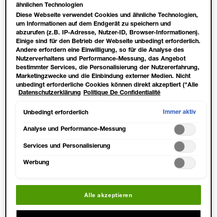
CONCEALER SHADE
ähnlichen Technologien
FOR YOUR SKIN
Diese Webseite verwendet Cookies und ähnliche Technologien,
um Informationen auf dem Endgerät zu speichern und
TONE?
abzurufen (z.B. IP-Adresse, Nutzer-ID, Browser-Informationen).
Einige sind für den Betrieb der Webseite unbedingt erforderlich.
The rule of thumb for picking your concealer shade is
Andere erfordern eine Einwilligung, so für die Analyse des
based off of your
foundation shade
.
Nutzerverhaltens und Performance-Messung, das Angebot
Beauty experts advise that everyone should have two
bestimmter Services, die Personalisierung der Nutzererfahrung,
shades of concealer in their arsenal, one lighter, one
Marketingzwecke und die Einbindung externer Medien. Nicht
unbedingt erforderliche Cookies können direkt akzeptiert ("Alle
darker, since daily sun exposure means your skin tone
Datenschutzerklärung
Politique De Confidentialité
akzeptieren") oder abgelehnt ("Ohne Einwilligung fortfahren")
shifts slightly all the time. Plus, makeup artists use
werden. Individuelle Anpassungen der Einstellungen sind
multiple shades of concealer for different end effects.
ebenfalls möglich und speicherbar ("Auswahl speichern"). Die
Immer aktiv
Unbedingt erforderlich
Auswahl kann jederzeit unter dem Link "Cookie-Einstellungen"
HOW TO FIND A
angepasst werden. Für weitere Informationen s. unsere
Analyse und Performance-Messung
Datenschutzinformationen.
CONCEALER SHADE
Services und Personalisierung
FOR BLEMISHES?
Werbung
Maybelline MUA Grace Lee recommends using "a
slightly darker concealer when covering blemishes to
block out the color of the pimple. After, use a lighter
Alle akzeptieren
concealer or a concealer that matches your skin tone
to blend the two together."