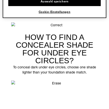
Auswahl speichern
Pro-tip: If you're using concealer underneath a face
mask, try
Super Stay Full Coverage Long Lasting
Cookie-Einstellungen
Concealer
, which is smudge and transfer-resistant!
HOW TO FIND A
CONCEALER SHADE
FOR UNDER EYE
CIRCLES?
To conceal dark under eye circles, choose one shade
lighter than your foundation shade match.