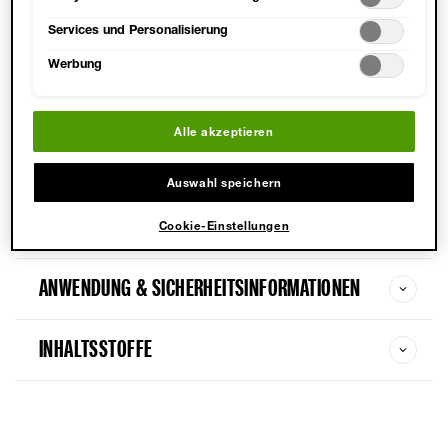
Datenschutzinformationen.
Services und Personalisierung
ÜBER
Werbung
Ganz gleich, ob French Nails oder aufwendige Nail
Designs – mit dem Überlack verlängerst du die
Alle akzeptieren
Haltbarkeit deiner Maniküre und verleihst ihr ein
fantastisches 3D-Gel-Finish.
Auswahl speichern
VORTEILE
Cookie-Einstellungen
ANWENDUNG & SICHERHEITSINFORMATIONEN
INHALTSSTOFFE