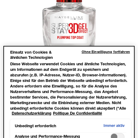
Ohne Einwilligung fortfahren
Einsatz von Cookies &
ähnlichen Technologien
Diese Webseite verwendet Cookies und ähnliche Technologien,
um Informationen auf dem Endgerät zu speichern und
abzurufen (z.B. IP-Adresse, Nutzer-ID, Browser-Informationen).
Einige sind für den Betrieb der Webseite unbedingt erforderlich.
Andere erfordern eine Einwilligung, so für die Analyse des
Nutzerverhaltens und Performance-Messung, das Angebot
bestimmter Services, die Personalisierung der Nutzererfahrung,
Marketingzwecke und die Einbindung externer Medien. Nicht
unbedingt erforderliche Cookies können direkt akzeptiert ("Alle
Datenschutzerklärung
Politique De Confidentialité
akzeptieren") oder abgelehnt ("Ohne Einwilligung fortfahren")
3D Topcoat
werden. Individuelle Anpassungen der Einstellungen sind
ebenfalls möglich und speicherbar ("Auswahl speichern"). Die
Immer aktiv
Unbedingt erforderlich
Auswahl kann jederzeit unter dem Link "Cookie-Einstellungen"
JETZT KAUFEN
angepasst werden. Für weitere Informationen s. unsere
Analyse und Performance-Messung