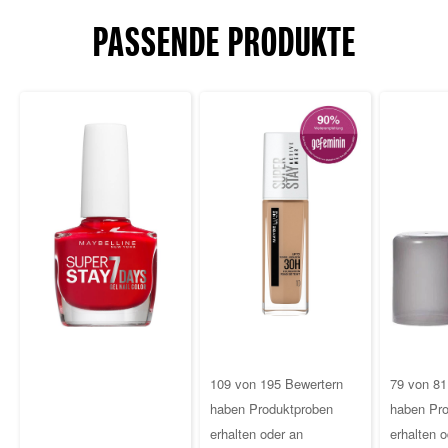
PASSENDE PRODUKTE
3.2
4.6
109 von 195 Bewertern
79 von 81
von
von
haben Produktproben
haben Pro
5
5
erhalten oder an
erhalten o
Sternen.
Sternen