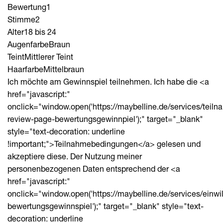
Bewertung
1
Stimme
2
Alter
18 bis 24
Augenfarbe
Braun
Teint
Mittlerer Teint
Haarfarbe
Mittelbraun
Ich möchte am Gewinnspiel teilnehmen. Ich habe die <a
href="javascript:"
onclick="window.open('https://maybelline.de/services/tei
review-page-bewertungsgewinnpiel');" target="_blank"
style="text-decoration: underline
!important;">Teilnahmebedingungen</a> gelesen und
akzeptiere diese. Der Nutzung meiner
personenbezogenen Daten entsprechend der <a
href="javascript:"
onclick="window.open('https://maybelline.de/services/einwi
bewertungsgewinnspiel');" target="_blank" style="text-
decoration: underline