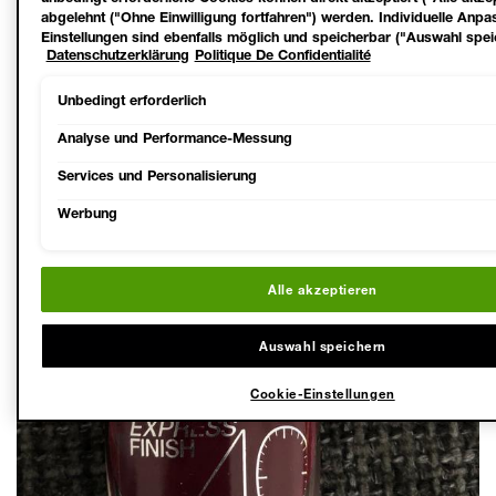
abgelehnt ("Ohne Einwilligung fortfahren") werden. Individuelle Anp
Einstellungen sind ebenfalls möglich und speicherbar ("Auswahl spei
Datenschutzerklärung
Politique De Confidentialité
Auswahl kann jederzeit unter dem Link "Cookie-Einstellungen" ange
Für weitere Informationen s. unsere Datenschutzinformationen.
Unbedingt erforderlich
Analyse und Performance-Messung
Services und Personalisierung
Werbung
Alle akzeptieren
Auswahl speichern
Cookie-Einstellungen