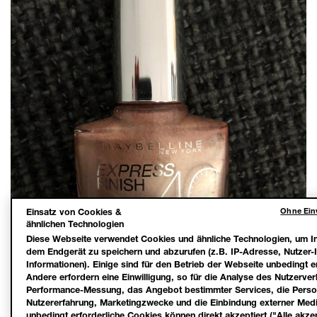
Ohne Einw
Einsatz von Cookies &
ähnlichen Technologien
Diese Webseite verwendet Cookies und ähnliche Technologien, um In
dem Endgerät zu speichern und abzurufen (z.B. IP-Adresse, Nutzer-
Informationen). Einige sind für den Betrieb der Webseite unbedingt er
Andere erfordern eine Einwilligung, so für die Analyse des Nutzerver
Performance-Messung, das Angebot bestimmter Services, die Person
Nutzererfahrung, Marketingzwecke und die Einbindung externer Medi
unbedingt erforderliche Cookies können direkt akzeptiert ("Alle akze