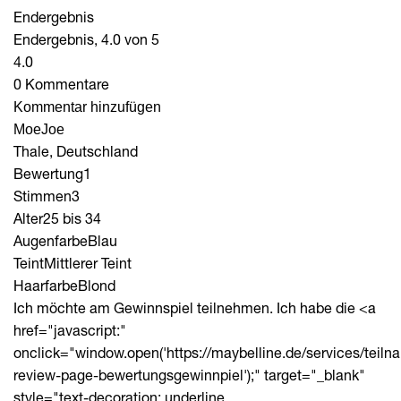
Endergebnis
Endergebnis, 4.0 von 5
4.0
0 Kommentare
Kommentar hinzufügen
MoeJoe
Thale, Deutschland
Bewertung
1
Stimmen
3
Alter
25 bis 34
Augenfarbe
Blau
Teint
Mittlerer Teint
Haarfarbe
Blond
Ich möchte am Gewinnspiel teilnehmen. Ich habe die <a
href="javascript:"
onclick="window.open('https://maybelline.de/services/tei
review-page-bewertungsgewinnpiel');" target="_blank"
style="text-decoration: underline