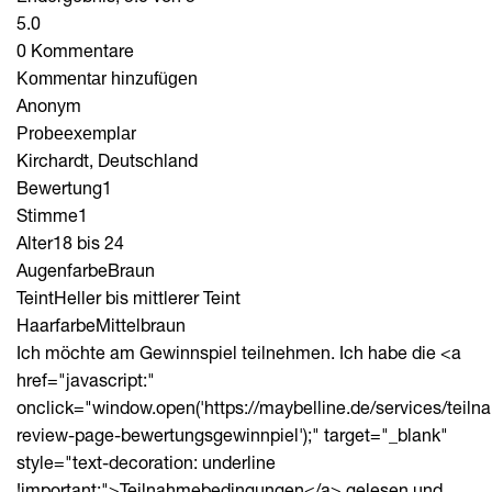
5.0
0 Kommentare
Kommentar hinzufügen
Anonym
Probeexemplar
Kirchardt, Deutschland
Bewertung
1
Stimme
1
Alter
18 bis 24
Augenfarbe
Braun
Teint
Heller bis mittlerer Teint
Haarfarbe
Mittelbraun
Ich möchte am Gewinnspiel teilnehmen. Ich habe die <a
href="javascript:"
onclick="window.open('https://maybelline.de/services/tei
review-page-bewertungsgewinnpiel');" target="_blank"
style="text-decoration: underline
!important;">Teilnahmebedingungen</a> gelesen und