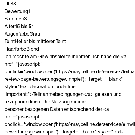
Uli88
Bewertung
1
Stimmen
3
Alter
45 bis 54
Augenfarbe
Grau
Teint
Heller bis mittlerer Teint
Haarfarbe
Blond
Ich möchte am Gewinnspiel teilnehmen. Ich habe die <a
href="javascript:"
onclick="window.open('https://maybelline.de/services/tei
review-page-bewertungsgewinnpiel');" target="_blank"
style="text-decoration: underline
!important;">Teilnahmebedingungen</a> gelesen und
akzeptiere diese. Der Nutzung meiner
personenbezogenen Daten entsprechend der <a
href="javascript:"
onclick="window.open('https://maybelline.de/services/einwi
bewertungsgewinnspiel');" target="_blank" style="text-