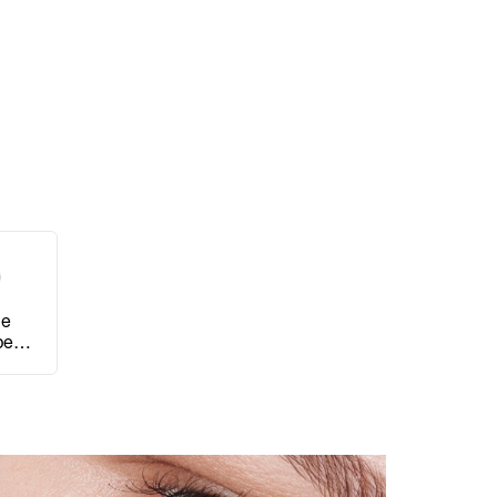
le
pen
et