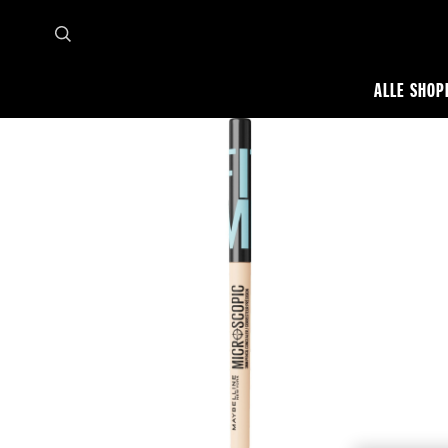
ALLE SHOP
Startseite
Alle shoppen
Teint
Concealer
Fit Me Microscopic Concealer