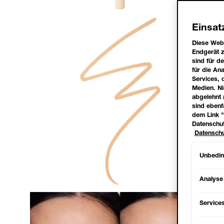
Einsat
Diese Webs
Endgerät z
sind für d
für die A
Services, 
Medien. Ni
abgelehnt 
sind ebenf
dem Link "
Datenschut
Datenschu
Unbeding
Analyse
Service