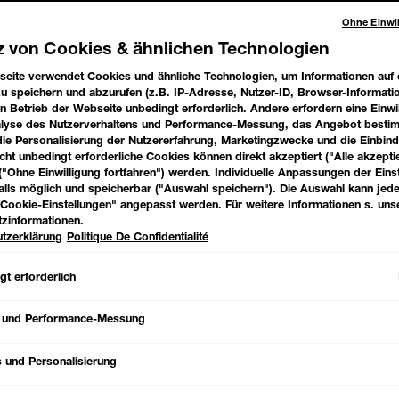
03
Ohne Einwil
z von Cookies & ähnlichen Technologien
eite verwendet Cookies und ähnliche Technologien, um Informationen auf
u speichern und abzurufen (z.B. IP-Adresse, Nutzer-ID, Browser-Informatio
en Betrieb der Webseite unbedingt erforderlich. Andere erfordern eine Einwi
ÜBER
nalyse des Nutzerverhaltens und Performance-Messung, das Angebot besti
die Personalisierung der Nutzererfahrung, Marketingzwecke und die Einbin
Erlebe die ultimativ
cht unbedingt erforderliche Cookies können direkt akzeptiert ("Alle akzepti
dem Fit Me Microsco
("Ohne Einwilligung fortfahren") werden. Individuelle Anpassungen der Eins
selbst kleinste Unre
alls möglich und speicherbar ("Auswahl speichern"). Die Auswahl kann jede
speziell
für zu Unre
Cookie-Einstellungen" angepasst werden. Für weitere Informationen s. uns
zinformationen.
entwickelt. Die innov
tzerklärung
Politique De Confidentialité
und Kamille
, wodurc
Salicylsäure pflegt 
spürbar beruhigt. Di
t erforderlich
Deckkraft mit
mattem
des
3 mm feinen Pr
 und Performance-Messung
Hautstellen abdecke
Ergebnis: Volle, la
schnell trocknet und 
s und Personalisierung