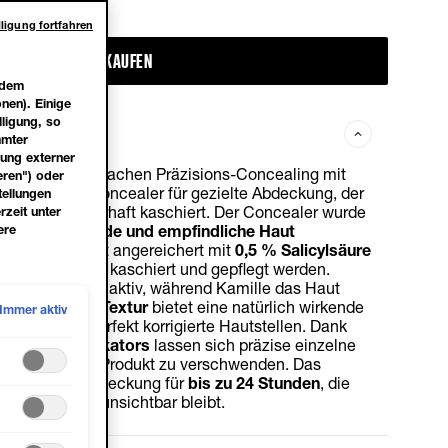
ligung fortfahren
JETZT KAUFEN
 dem
nen). Einige
lligung, so
mmter
dung externer
e Innovation in Sachen Präzisions-Concealing mit
eren") oder
pic – einem Concealer für gezielte Abdeckung, der
tellungen
inheiten meisterhaft kaschiert. Der Concealer wurde
rzeit unter
inheiten neigende und empfindliche Haut
ere
ative Formel ist angereichert mit
0,5 % Salicylsäure
h Unreinheiten kaschiert und gepflegt werden.
die Unreinheiten aktiv, während Kamille das Haut
e
cremige Gel-Textur
bietet eine natürlich wirkende
Immer aktiv
 Finish
, für perfekt korrigierte Hautstellen. Dank
äzisions-Applikators
lassen sich präzise einzelne
n, ohne dabei Produkt zu verschwenden. Das
nganhaltende Abdeckung für
bis zu 24 Stunden
, die
dabei absolut unsichtbar bleibt.