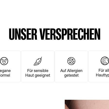
UNSER VERSPRECHEN
Für al
egane
Für sensible
Auf Allergien
Hautty
Formel
Haut geeignet
getestet
geeign