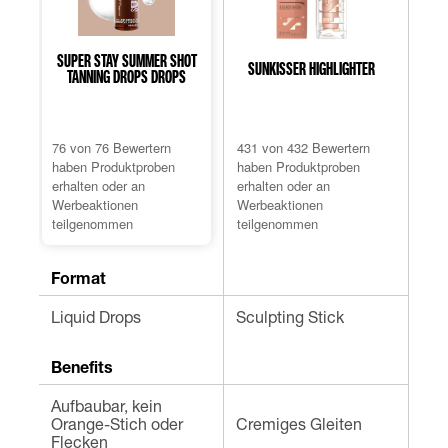
SUPER STAY SUMMER SHOT
CIT
SUNKISSER HIGHLIGHTER
TANNING DROPS DROPS
4.7
4.7
4.7
von
von
vo
76 von 76 Bewertern
431 von 432 Bewertern
104 
5
5
5
haben Produktproben
haben Produktproben
habe
Sternen.
Sternen.
Ste
erhalten oder an
erhalten oder an
erha
76
432
14
Werbeaktionen
Werbeaktionen
Wer
Bewertungen
Bewertungen
Be
teilgenommen
teilgenommen
tei
Format
Liquid Drops
Sculpting Stick
Pud
Benefits
Aufbaubar, kein
Viel
Orange-Stich oder
Cremiges Gleiten
Loo
Flecken