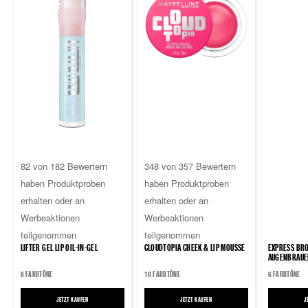
4.7
4.7
82 von 182 Bewertern
348 von 357 Bewertern
von
von
haben Produktproben
haben Produktproben
5
5
erhalten oder an
erhalten oder an
Sternen.
Sternen.
Werbeaktionen
Werbeaktionen
182
357
teilgenommen
teilgenommen
Bewertungen
Bewertungen
0.0
LIFTER GEL LIP OIL-IN-GEL
CLOUDTOPIA CHEEK & LIP MOUSSE
EXPRESS BRO
von
AUGENBRAUE
5
8 FARBTÖNE
10 FARBTÖNE
6 FARBTÖNE
Sternen
JETZT KAUFEN
LIFTER GEL LIP OIL-IN-GEL
JETZT KAUFEN
CLOUDTOPIA CHEEK & LIP MOUSSE
J