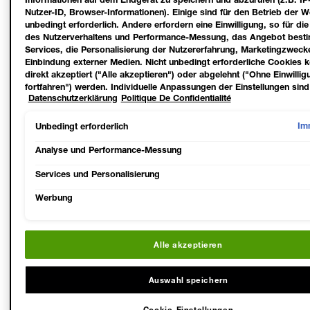
Nutzer-ID, Browser-Informationen). Einige sind für den Betrieb der W
unbedingt erforderlich. Andere erfordern eine Einwilligung, so für di
des Nutzerverhaltens und Performance-Messung, das Angebot best
Services, die Personalisierung der Nutzererfahrung, Marketingzweck
Einbindung externer Medien. Nicht unbedingt erforderliche Cookies 
direkt akzeptiert ("Alle akzeptieren") oder abgelehnt ("Ohne Einwillig
fortfahren") werden. Individuelle Anpassungen der Einstellungen sind
Datenschutzerklärung
Politique De Confidentialité
möglich und speicherbar ("Auswahl speichern"). Die Auswahl kann je
unter dem Link "Cookie-Einstellungen" angepasst werden. Für weiter
Informationen s. unsere Datenschutzinformationen.
Im
Unbedingt erforderlich
Analyse und Performance-Messung
Services und Personalisierung
Werbung
Alle akzeptieren
Slide 1
Slide 2
Slide 3
Slide 4
Auswahl speichern
Cookie-Einstellungen