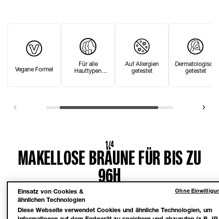
Für alle
Auf Allergien
Dermatologisch
Vegane Formel
Hauttypen
getestet
getestet
geeignet
1/4
MAKELLOSE BRÄUNE FÜR BIS ZU
96H
Ohne Einwilligu
Einsatz von Cookies &
Erziele eine gleichmäßig schöne, langanhaltende
ähnlichen Technologien
Sommerbräune, die bis zu 96 Stunden perfekt bleibt.
Diese Webseite verwendet Cookies und ähnliche Technologien, um
Informationen auf dem Endgerät zu speichern und abzurufen (z.B. IP