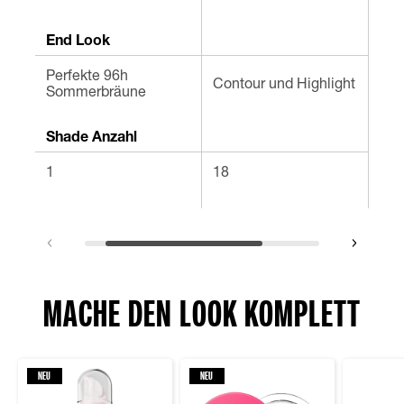
End Look
Perfekte 96h
Def
Contour und Highlight
Sommerbräune
Gl
Shade Anzahl
1
18
3
MACHE DEN LOOK KOMPLETT
NEU
NEU